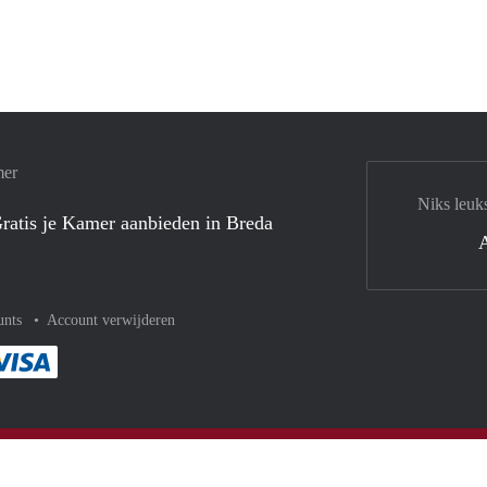
mer
Niks leuk
ratis je Kamer aanbieden in Breda
unts
Account verwijderen
met Paypal
kelijk af met Mastercard
ent gemakkelijk af met Meastro
Je rekent gemakkelijk af met Visa