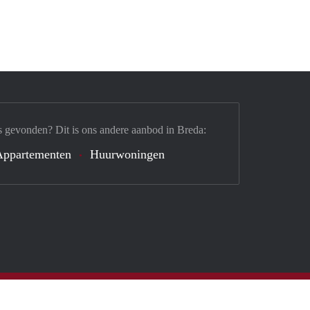
s gevonden? Dit is ons andere aanbod in Breda:
Appartementen
Huurwoningen