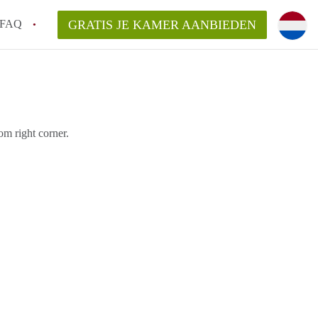
FAQ
GRATIS JE KAMER AANBIEDEN
!
en op een Kamer in Breda?
om right corner.
an KamerBreda?
rsvergoeding/bemiddelingsvergoeding?