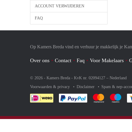
ACCOUNT VERWIJDEREN
FAQ
Op Kamers Breda vind en verhuur je makkelijk je Ka
Over ons
Contact
Faq
Voor Makelaars
G
© 2026 - Kamers Breda - KvK nr. 02094127 –
Nederland
Voorwaarden & privacy
Disclaimer
Spam & nep-acco
Je rekent gemakkelijk af 
Je rekent gemak
Je rek