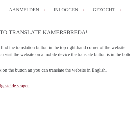
AANMELDEN
INLOGGEN
GEZOCHT
How to translate KamersBreda
TO TRANSLATE KAMERSBREDA!
Wat is Kamersbreda?
find the translation button in the top right-hand corner of the website.
Hoeveel kost het om te reager
 visit the website on a mobile device the translate button is in the bott
Wat is de privacyverklaring v
Berekent Kamersbreda makelaa
ck on the button an you can translate the website in English.
Alle veelgestelde vragen
lgestelde vragen