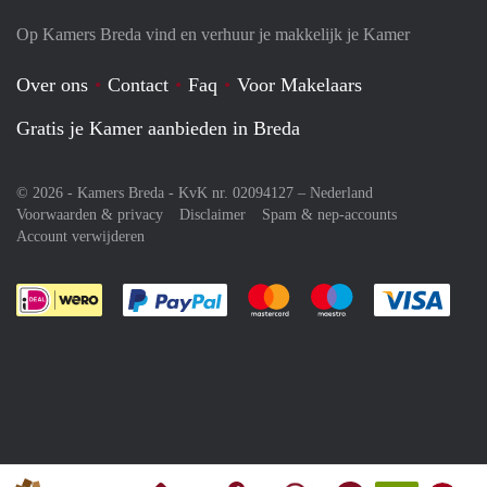
Op Kamers Breda vind en verhuur je makkelijk je Kamer
Over ons
Contact
Faq
Voor Makelaars
Gratis je Kamer aanbieden in Breda
© 2026 - Kamers Breda - KvK nr. 02094127 –
Nederland
Voorwaarden & privacy
Disclaimer
Spam & nep-accounts
Account verwijderen
Je rekent gemakkelijk af met Paypal
Je rekent gemakkelijk af met M
Je rekent gemakkelij
Je re