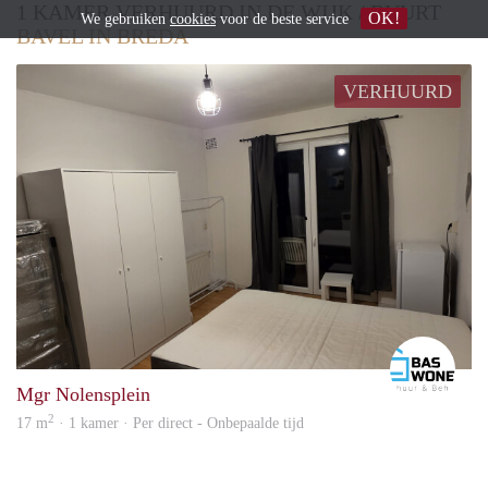
1 KAMER VERHUURD IN DE WIJK / BUURT
OK!
We gebruiken
cookies
voor de beste service
BAVEL IN BREDA
VERHUURD
Marti
Mgr Nolensplein
2
17 m
· 1 kamer · Per direct - Onbepaalde tijd