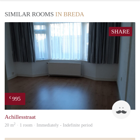
SIMILAR ROOMS
IN BREDA
SHARE
995
€
Twa
Achillesstraat
2
20 m
· 1 room · Immediately - Indefinite period