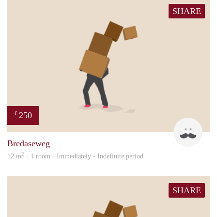
SHARE
250
€
patri
Bredaseweg
2
12 m
· 1 room · Immediately - Indefinite period
SHARE