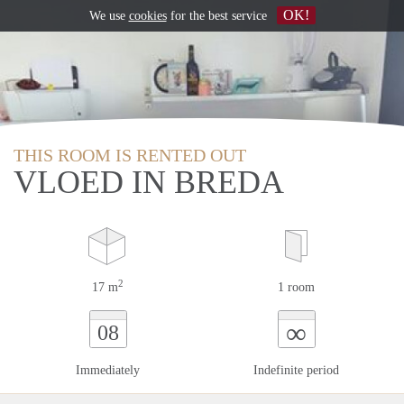
OK!
We use
cookies
for the best service
THIS ROOM IS RENTED OUT
VLOED IN BREDA
2
17 m
1 room
∞
08
Immediately
Indefinite period