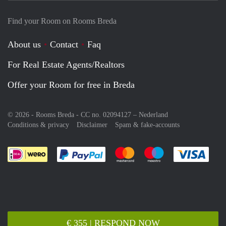
Find your Room on Rooms Breda
About us
Contact
Faq
For Real Estate Agents/Realtors
Offer your Room for free in Breda
© 2026 - Rooms Breda - CC no. 02094127 –
Nederland
Conditions & privacy
Disclaimer
Spam & fake-accounts
Pay easily with :payment method
Pay easily with :payment meth
Pay easily with :pay
Pay e
€ 355 | RESPOND NOW