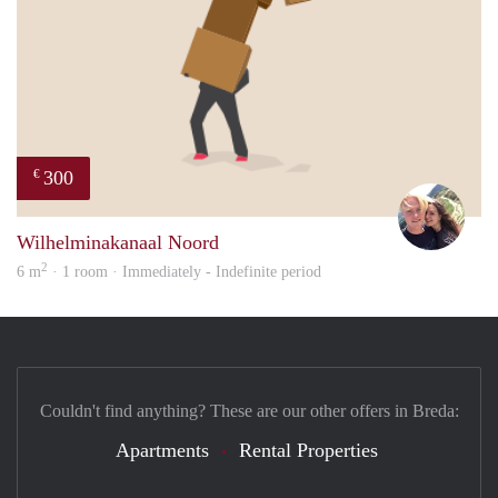
300
€
Casp
Wilhelminakanaal Noord
2
6 m
· 1 room · Immediately - Indefinite period
Couldn't find anything? These are our other offers in Breda:
Apartments
Rental Properties