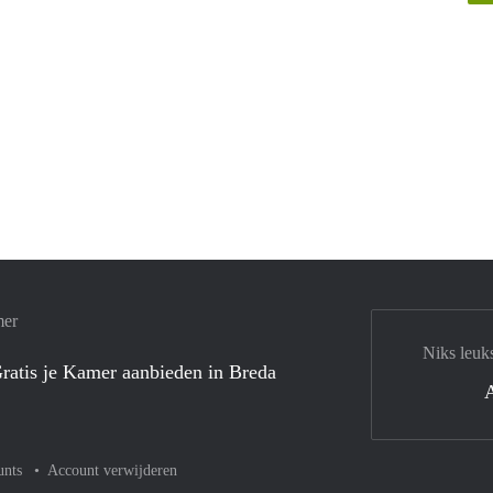
mer
Niks leuk
ratis je Kamer aanbieden in Breda
unts
Account verwijderen