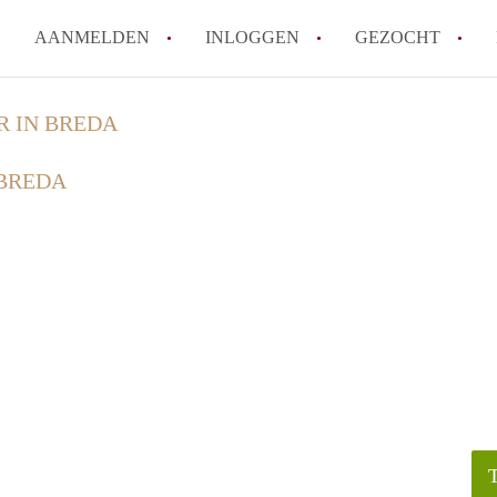
AANMELDEN
INLOGGEN
GEZOCHT
How to translate KamersBreda
R IN BREDA
Wat is Kamersbreda?
 BREDA
Hoeveel kost het om te reager
Wat is de privacyverklaring v
Berekent Kamersbreda makelaa
Alle veelgestelde vragen