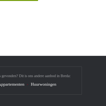
s gevonden? Dit is ons andere aanbod in Breda:
Appartementen
Huurwoningen