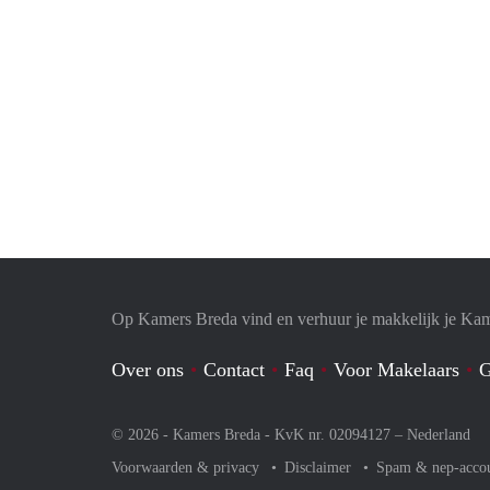
Op Kamers Breda vind en verhuur je makkelijk je Ka
Over ons
Contact
Faq
Voor Makelaars
G
© 2026 - Kamers Breda - KvK nr. 02094127 –
Nederland
Voorwaarden & privacy
Disclaimer
Spam & nep-acco