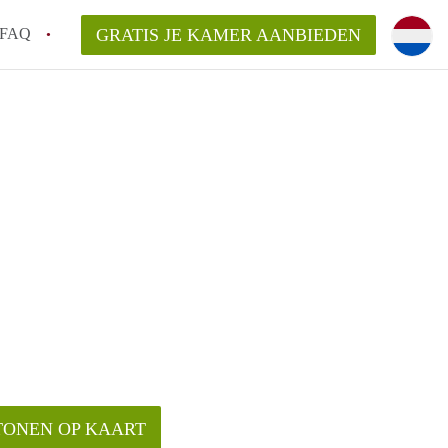
FAQ
GRATIS JE KAMER AANBIEDEN
!
en op een Kamer in Breda?
an KamerBreda?
rsvergoeding/bemiddelingsvergoeding?
TONEN OP KAART