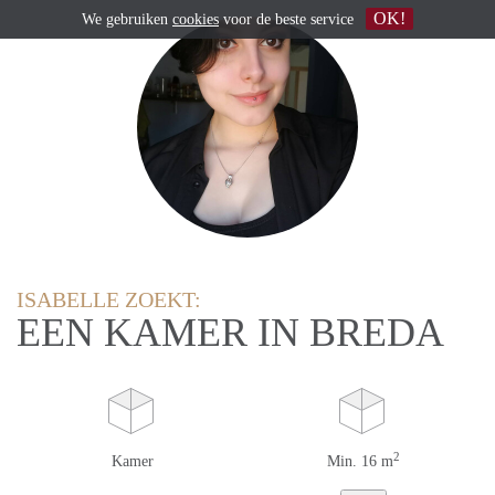
OK!
We gebruiken
cookies
voor de beste service
ISABELLE ZOEKT:
EEN KAMER IN BREDA
2
Kamer
Min. 16 m