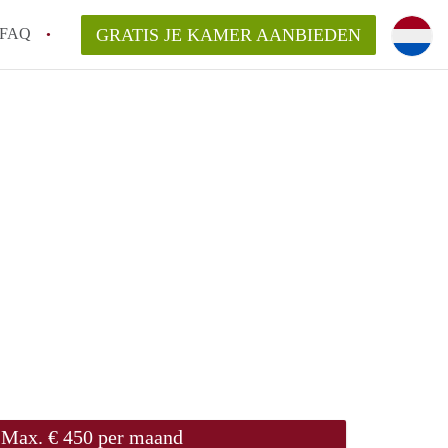
FAQ
GRATIS JE KAMER AANBIEDEN
!
en op een Kamer in Breda?
an KamerBreda?
rsvergoeding/bemiddelingsvergoeding?
Max. € 450 per maand