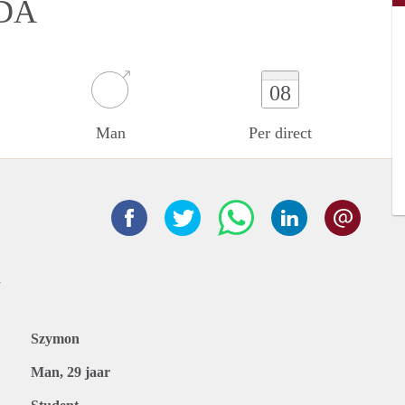
DA
08
Man
Per direct
a
Szymon
Man, 29 jaar