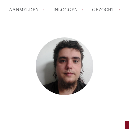
AANMELDEN
INLOGGEN
GEZOCHT
How to translate KamersBreda
Wat is Kamersbreda?
Hoeveel kost het om te reager
Wat is de privacyverklaring v
Berekent Kamersbreda makelaa
Alle veelgestelde vragen