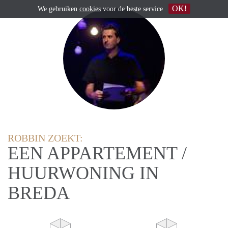
OK!
We gebruiken
cookies
voor de beste service
ROBBIN ZOEKT:
EEN APPARTEMENT /
HUURWONING IN
BREDA