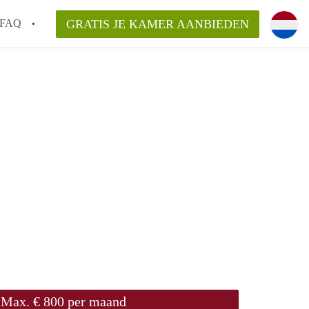
FAQ
GRATIS JE KAMER AANBIEDEN
!
en op een Kamer in Breda?
an KamerBreda?
rsvergoeding/bemiddelingsvergoeding?
Max. € 800 per maand