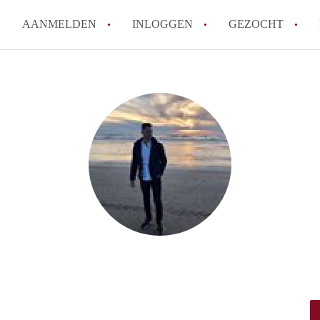
AANMELDEN
INLOGGEN
GEZOCHT
How to translate KamersBreda
Wat is Kamersbreda?
Hoeveel kost het om te reager
Wat is de privacyverklaring v
Berekent Kamersbreda makelaa
Alle veelgestelde vragen