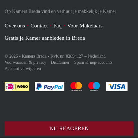
Op Kamers Breda vind en verhuur je makkelijk je Kamer
Over ons
Contact
Faq
Voor Makelaars
Gratis je Kamer aanbieden in Breda
© 2026 - Kamers Breda - KvK nr. 02094127 –
Nederland
Voorwaarden & privacy
Disclaimer
Spam & nep-accounts
Account verwijderen
Je rekent gemakkelijk af met Paypal
Je rekent gemakkelijk af met M
Je rekent gemakkelij
Je re
NU REAGEREN