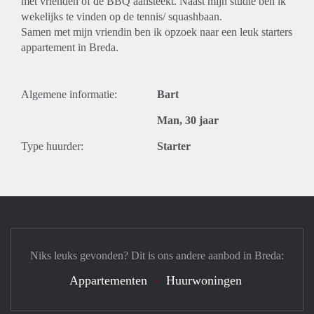
met vrienden of de BBQ aansteekt. Naast mijn studie ben ik
wekelijks te vinden op de tennis/ squashbaan.
Samen met mijn vriendin ben ik opzoek naar een leuk starters
appartement in Breda.
Algemene informatie:
Bart
Man, 30 jaar
Type huurder:
Starter
Niks leuks gevonden? Dit is ons andere aanbod in Breda:
Appartementen
Huurwoningen