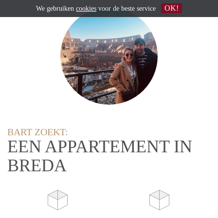
OK!
We gebruiken
cookies
voor de beste service
BART ZOEKT:
EEN APPARTEMENT IN
BREDA