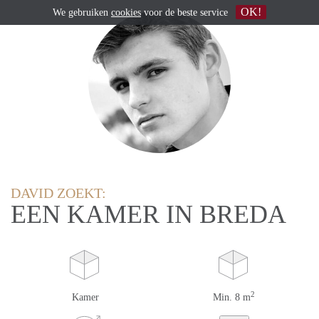
OK!
We gebruiken
cookies
voor de beste service
DAVID ZOEKT:
EEN KAMER IN BREDA
2
Kamer
Min. 8 m