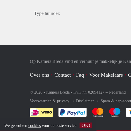
Type huurder:
Op Kamers Breda vind en verhuur je makkelijk je Ka
Over ons
Contact
Faq
Voor Makelaars
G
© 2026 - Kamers Breda - KvK nr. 02094127 –
Nederland
Voorwaarden & privacy
Disclaimer
Spam & nep-acco
Je rekent gemakkelijk af 
Je rekent gemak
Je rek
OK!
We gebruiken
cookies
voor de beste service