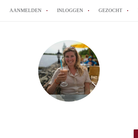
AANMELDEN
INLOGGEN
GEZOCHT
How to translate KamersBreda
Wat is Kamersbreda?
Hoeveel kost het om te reager
Wat is de privacyverklaring v
Berekent Kamersbreda makelaa
Alle veelgestelde vragen