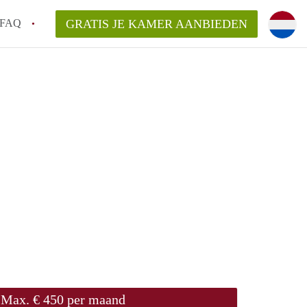
FAQ
GRATIS JE KAMER AANBIEDEN
!
en op een Kamer in Breda?
an KamerBreda?
rsvergoeding/bemiddelingsvergoeding?
Max. € 450 per maand