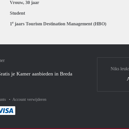
Vrouw, 30 jaar
Student
e
1
jaars Tourism Destination Management (HBO)
mer
Niks leuk
ratis je Kamer aanbieden in Breda
unts
Account verwijderen
met Paypal
kelijk af met Mastercard
ent gemakkelijk af met Meastro
Je rekent gemakkelijk af met Visa