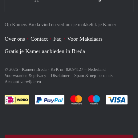
Op Kamers Breda vind en verhuur je makkelijk je Kamer
Over ons
Contact
Faq
Voor Makelaars
Gratis je Kamer aanbieden in Breda
© 2026 - Kamers Breda - KvK nr. 02094127 –
Nederland
Voorwaarden & privacy
Disclaimer
Spam & nep-accounts
Account verwijderen
Je rekent gemakkelijk af met Paypal
Je rekent gemakkelijk af met M
Je rekent gemakkelij
Je re