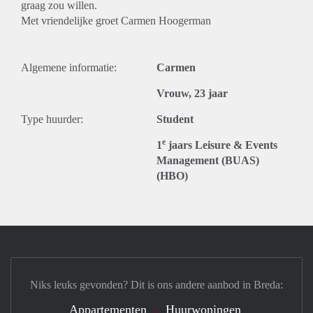
graag zou willen.
Met vriendelijke groet Carmen Hoogerman
Algemene informatie:
Carmen
Vrouw, 23 jaar
Type huurder:
Student
e
1
jaars Leisure & Events
Management (BUAS)
(HBO)
Niks leuks gevonden? Dit is ons andere aanbod in Breda:
Appartementen
Huurwoningen