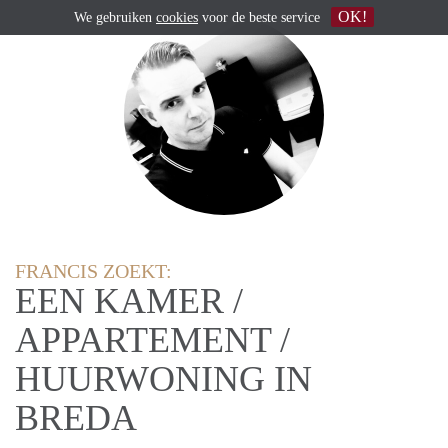
OK!
We gebruiken
cookies
voor de beste service
FRANCIS ZOEKT:
EEN KAMER /
APPARTEMENT /
HUURWONING IN
BREDA