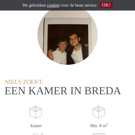
OK!
We gebruiken
cookies
voor de beste service
NIELS ZOEKT:
EEN KAMER IN BREDA
2
Kamer
Min. 8 m