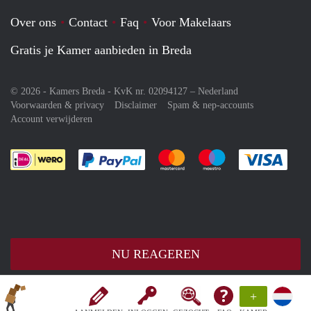
Over ons
Contact
Faq
Voor Makelaars
Gratis je Kamer aanbieden in Breda
© 2026 - Kamers Breda - KvK nr. 02094127 –
Nederland
Voorwaarden & privacy
Disclaimer
Spam & nep-accounts
Account verwijderen
Je rekent gemakkelijk af met Paypal
Je rekent gemakkelijk af met M
Je rekent gemakkelij
Je re
NU REAGEREN
+