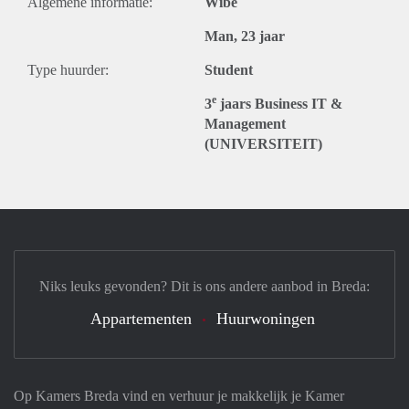
Algemene informatie:
Wibe
Man, 23 jaar
Type huurder:
Student
e
3
jaars Business IT &
Management
(UNIVERSITEIT)
Niks leuks gevonden? Dit is ons andere aanbod in Breda:
Appartementen
Huurwoningen
Op Kamers Breda vind en verhuur je makkelijk je Kamer