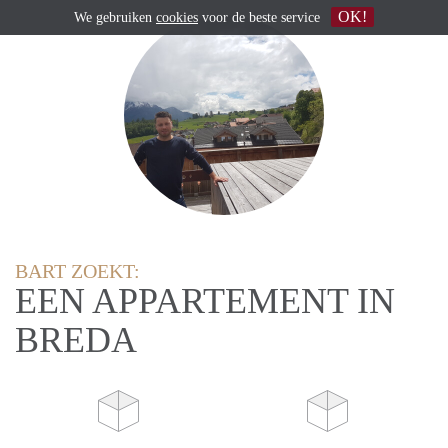
OK!
We gebruiken
cookies
voor de beste service
BART ZOEKT:
EEN APPARTEMENT IN
BREDA