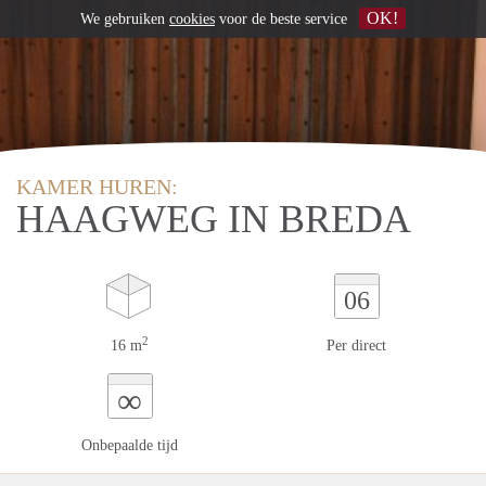
OK!
We gebruiken
cookies
voor de beste service
KAMER HUREN:
HAAGWEG IN BREDA
06
2
16 m
Per direct
∞
Onbepaalde tijd