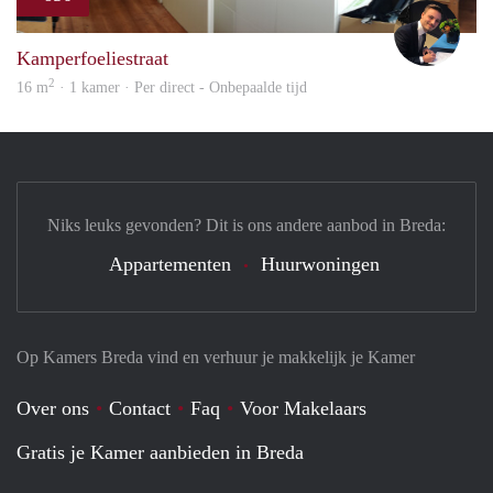
Mill
Kamperfoeliestraat
2
16 m
· 1 kamer · Per direct - Onbepaalde tijd
Niks leuks gevonden? Dit is ons andere aanbod in Breda:
Appartementen
Huurwoningen
Op Kamers Breda vind en verhuur je makkelijk je Kamer
Over ons
Contact
Faq
Voor Makelaars
Gratis je Kamer aanbieden in Breda