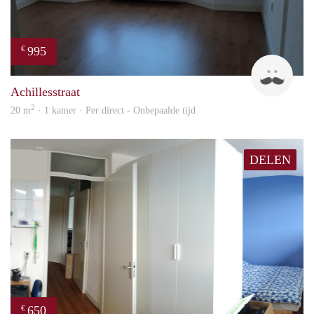
995
€
Twa
Achillesstraat
2
20 m
· 1 kamer · Per direct - Onbepaalde tijd
DELEN
650
€