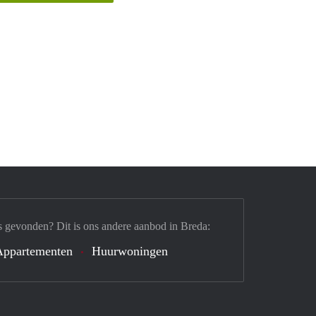
s gevonden? Dit is ons andere aanbod in Breda:
Appartementen
Huurwoningen