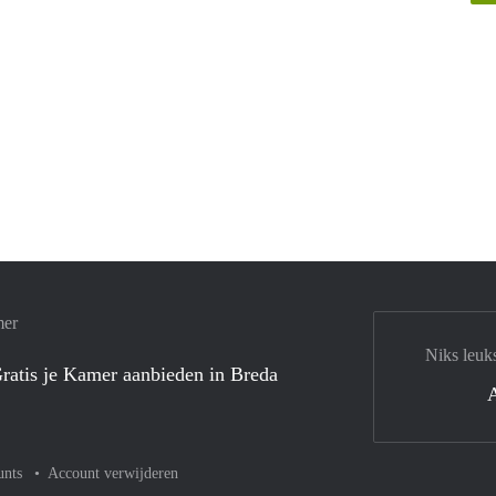
mer
Niks leuk
ratis je Kamer aanbieden in Breda
unts
Account verwijderen