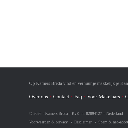
Op Kamers Breda vind en verhuur je makkelijk je Ka
Over ons
Contact
Faq
Voor Makelaars
G
© 2026 - Kamers Breda - KvK nr. 02094127 –
Nederland
Voorwaarden & privacy
Disclaimer
Spam & nep-acco