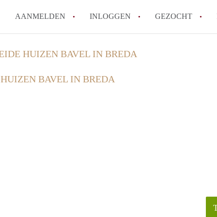
AANMELDEN
INLOGGEN
GEZOCHT
How to translate KamersBreda
EIDE HUIZEN BAVEL IN BREDA
Wat is Kamersbreda?
 HUIZEN BAVEL IN BREDA
Hoeveel kost het om te reager
Wat is de privacyverklaring v
Berekent Kamersbreda makelaa
Alle veelgestelde vragen