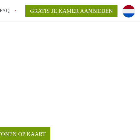
FAQ
GRATIS JE KAMER AANBIEDEN
!
en op een Kamer in Breda?
an KamerBreda?
rsvergoeding/bemiddelingsvergoeding?
TONEN OP KAART