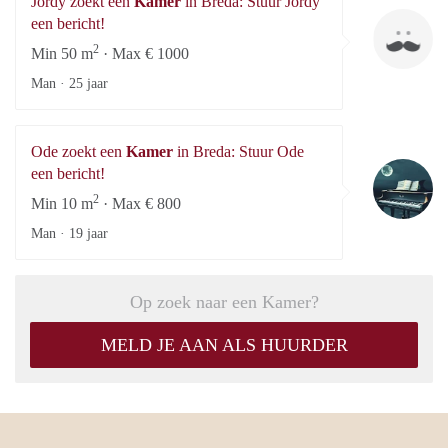
Jordy zoekt een
Kamer
in Breda: Stuur Jordy
Jo
een bericht!
2
Min 50 m
· Max € 1000
Man ·
25 jaar
Ode zoekt een
Kamer
in Breda: Stuur Ode
O
een bericht!
2
Min 10 m
· Max € 800
Man ·
19 jaar
Op zoek naar een Kamer?
MELD JE AAN ALS HUURDER