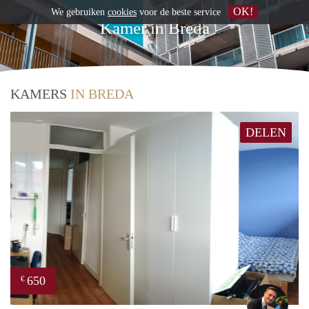
OK!
We gebruiken
cookies
voor de beste service
Kamer in Breda
KAMERS
IN BREDA
DELEN
650
€
Mill