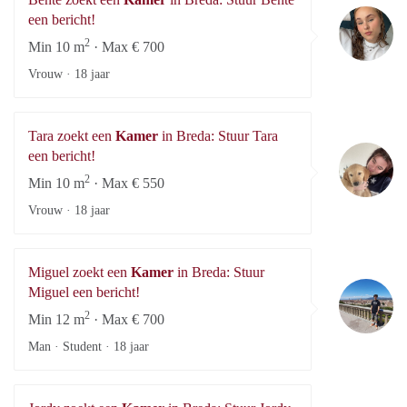
Be
een bericht!
2
Min 10 m
· Max € 700
Vrouw ·
18 jaar
Tara zoekt een
Kamer
in Breda: Stuur Tara
Ta
een bericht!
2
Min 10 m
· Max € 550
Vrouw ·
18 jaar
Miguel zoekt een
Kamer
in Breda: Stuur
Mi
Miguel een bericht!
2
Min 12 m
· Max € 700
Man · Student ·
18 jaar