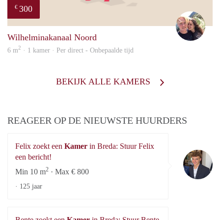
300
€
Casp
Wilhelminakanaal Noord
2
6 m
· 1 kamer · Per direct - Onbepaalde tijd
BEKIJK ALLE KAMERS
REAGEER OP DE NIEUWSTE HUURDERS
Felix zoekt een
Kamer
in Breda: Stuur Felix
Fe
een bericht!
2
Min 10 m
· Max € 800
·
125 jaar
Bente zoekt een
Kamer
in Breda: Stuur Bente