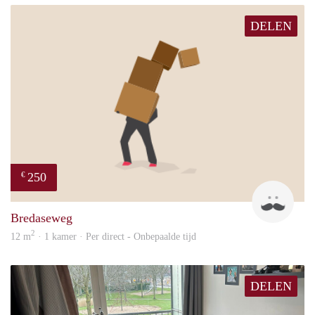
DELEN
250
€
patri
Bredaseweg
2
12 m
· 1 kamer · Per direct - Onbepaalde tijd
DELEN