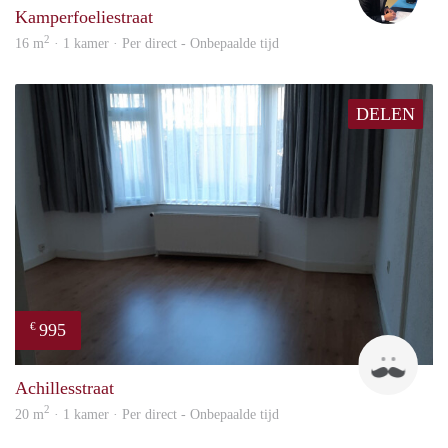
Kamperfoeliestraat
2
16 m
· 1 kamer · Per direct - Onbepaalde tijd
DELEN
995
€
Twa
Achillesstraat
2
20 m
· 1 kamer · Per direct - Onbepaalde tijd