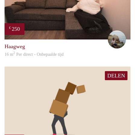
250
€
Sand
Haagweg
2
16 m
Per direct - Onbepaalde tijd
DELEN