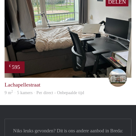
DELEN
595
€
Erik
Lachapellestraat
2
9 m
· 5 kamers · Per direct - Onbepaalde tijd
Niks leuks gevonden? Dit is ons andere aanbod in Breda: