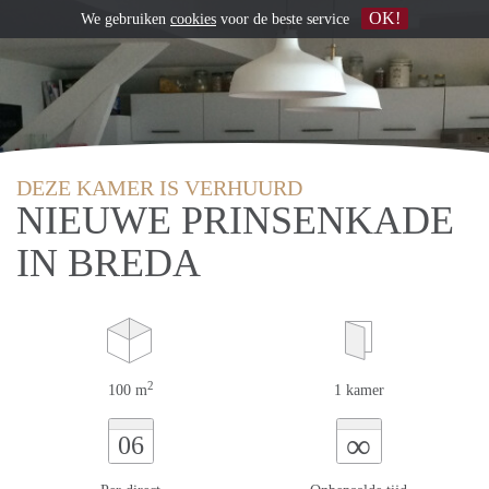
OK!
We gebruiken
cookies
voor de beste service
DEZE KAMER IS VERHUURD
NIEUWE PRINSENKADE
IN BREDA
2
100 m
1 kamer
∞
06