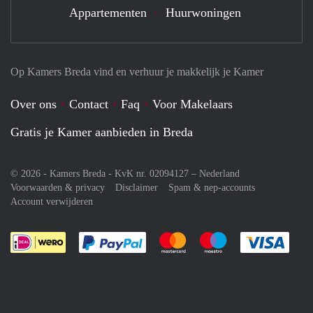
Appartementen
Huurwoningen
Op Kamers Breda vind en verhuur je makkelijk je Kamer
Over ons
Contact
Faq
Voor Makelaars
Gratis je Kamer aanbieden in Breda
© 2026 - Kamers Breda - KvK nr. 02094127 –
Nederland
Voorwaarden & privacy
Disclaimer
Spam & nep-accounts
Account verwijderen
Je rekent gemakkelijk af met Paypal
Je rekent gemakkelijk af met M
Je rekent gemakkelij
Je re