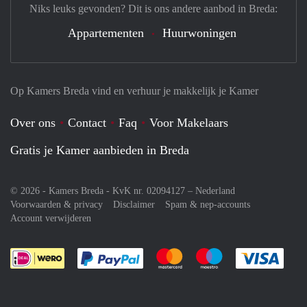
Niks leuks gevonden? Dit is ons andere aanbod in Breda:
Appartementen
Huurwoningen
Op Kamers Breda vind en verhuur je makkelijk je Kamer
Over ons
Contact
Faq
Voor Makelaars
Gratis je Kamer aanbieden in Breda
© 2026 - Kamers Breda - KvK nr. 02094127 –
Nederland
Voorwaarden & privacy
Disclaimer
Spam & nep-accounts
Account verwijderen
Je rekent gemakkelijk af met Paypal
Je rekent gemakkelijk af met M
Je rekent gemakkelij
Je re