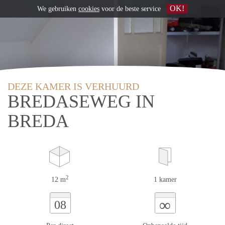
OK!
We gebruiken
cookies
voor de beste service
DEZE KAMER IS VERHUURD
BREDASEWEG IN
BREDA
2
12 m
1 kamer
∞
08