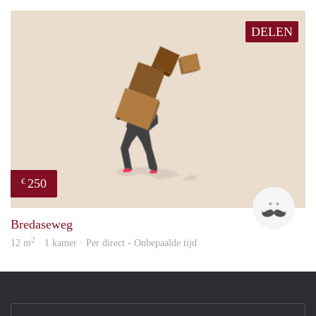
DELEN
250
€
patri
Bredaseweg
2
12 m
· 1 kamer · Per direct - Onbepaalde tijd