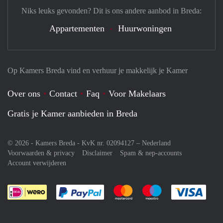
Niks leuks gevonden? Dit is ons andere aanbod in Breda:
Appartementen
Huurwoningen
Op Kamers Breda vind en verhuur je makkelijk je Kamer
Over ons
Contact
Faq
Voor Makelaars
Gratis je Kamer aanbieden in Breda
© 2026 - Kamers Breda - KvK nr. 02094127 –
Nederland
Voorwaarden & privacy
Disclaimer
Spam & nep-accounts
Account verwijderen
Je rekent gemakkelijk af met Paypal
Je rekent gemakkelijk af met M
Je rekent gemakkelij
Je re