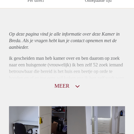
Per direct
Onbepaalde tijd
Op deze pagina vind je alle informatie over deze Kamer in
Breda. Als je vragen hebt kun je contact opnemen met de
aanbieder.
ik gescheiden man heb kamer over en ben daarom op zoek
naar een huisgenote (vrouwelijk) ik ben zelf 52 zoek iemand
betrouwbaar die bereid is het huis een beetje op orde te
houden en af en toe eens wil koken enz ik ben zelf vaak weg
voor mijn werk en maak lange dagen interesse ? prijs in
MEER
overleg