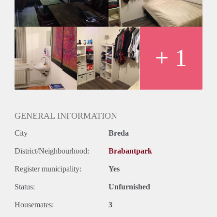
jou mooi om je hierin te oriënteren? Reageer dan en dan zien
we je wellicht op de hospiteeravond!
+ 1
GENERAL INFORMATION
City
Breda
District/Neighbourhood:
Brabantpark
Register municipality:
Yes
Status:
Unfurnished
Housemates:
3