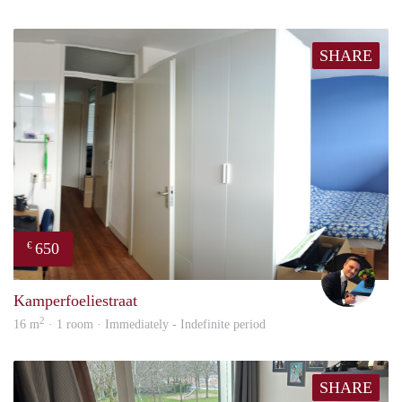
SHARE
650
€
Mill
Kamperfoeliestraat
2
16 m
· 1 room · Immediately - Indefinite period
SHARE