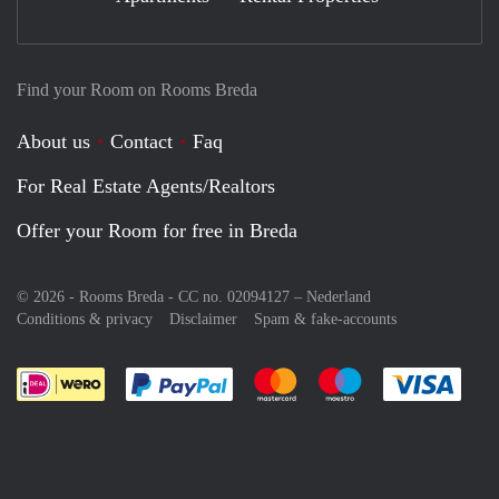
Find your Room on Rooms Breda
About us
Contact
Faq
For Real Estate Agents/Realtors
Offer your Room for free in Breda
© 2026 - Rooms Breda - CC no. 02094127 –
Nederland
Conditions & privacy
Disclaimer
Spam & fake-accounts
Pay easily with :payment method
Pay easily with :payment meth
Pay easily with :pay
Pay e