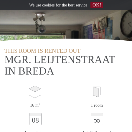
OK!
We use
cookies
for the best service
THIS ROOM IS RENTED OUT
MGR. LEIJTENSTRAAT
IN BREDA
2
16 m
1 room
∞
08