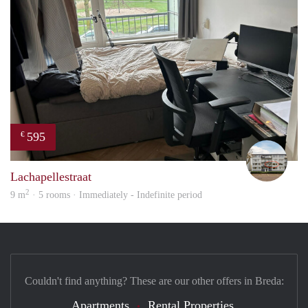
595
€
Erik
Lachapellestraat
2
9 m
· 5 rooms · Immediately - Indefinite period
Couldn't find anything? These are our other offers in Breda:
Apartments
Rental Properties