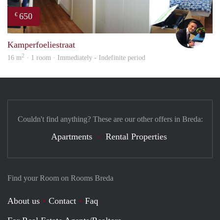
650
€
Mill
Kamperfoeliestraat
2
16 m
· 1 room · Immediately - Indefinite period
Couldn't find anything? These are our other offers in Breda:
Apartments
Rental Properties
Find your Room on Rooms Breda
About us
Contact
Faq