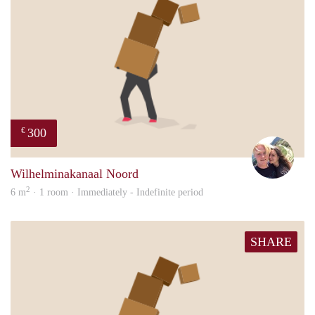
300
€
Casp
Wilhelminakanaal Noord
2
6 m
· 1 room · Immediately - Indefinite period
SHARE