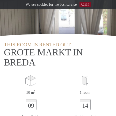
OK!
We use
cookies
for the best service
THIS ROOM IS RENTED OUT
GROTE MARKT IN
BREDA
2
30 m
1 room
09
14