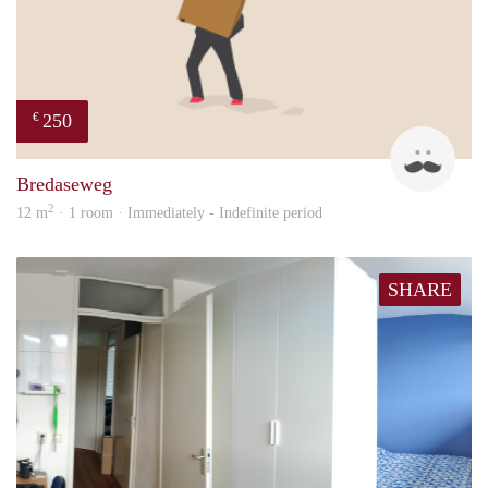
250
€
patri
Bredaseweg
2
12 m
· 1 room · Immediately - Indefinite period
SHARE