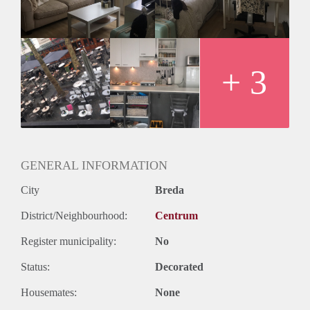
(350€ borg)
+ 3
GENERAL INFORMATION
City
Breda
District/Neighbourhood:
Centrum
Register municipality:
No
Status:
Decorated
Housemates:
None