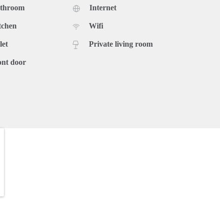
athroom
Internet
tchen
Wifi
let
Private living room
ont door