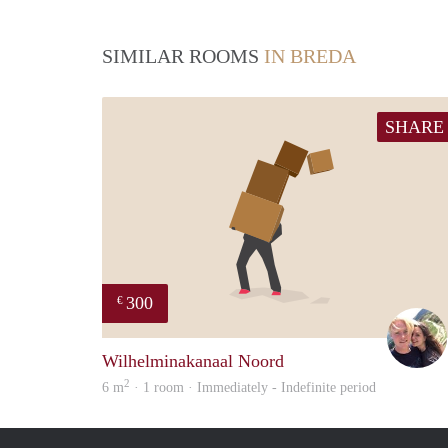
SIMILAR ROOMS
IN BREDA
SHARE
300
€
Wilhelminakanaal Noord
2
6 m
· 1 room · Immediately - Indefinite period