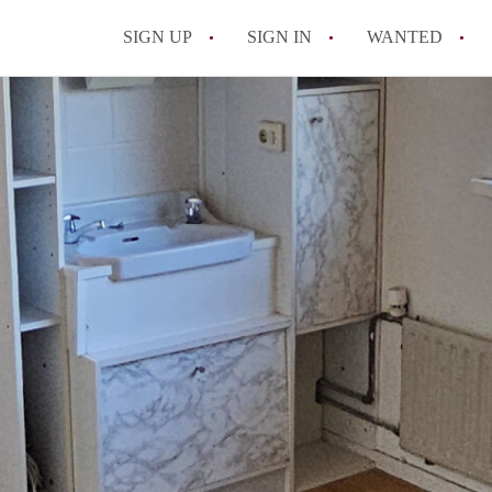
SIGN UP
SIGN IN
WANTED
All FAQs