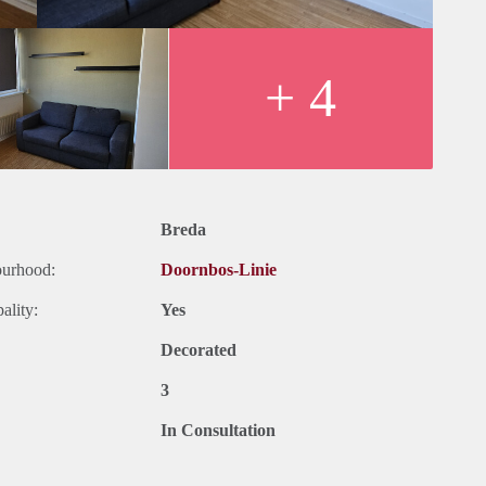
+ 4
Breda
ourhood:
Doornbos-Linie
ality:
Yes
Decorated
3
In Consultation