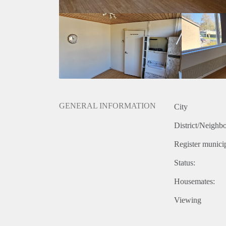
GENERAL INFORMATION
City
District/Neighb
Register municip
Status:
Housemates:
Viewing