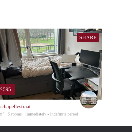
SHARE
595
€
Erik En Susan Kruit
achapellestraat
2
 m
· 5 rooms · Immediately - Indefinite period