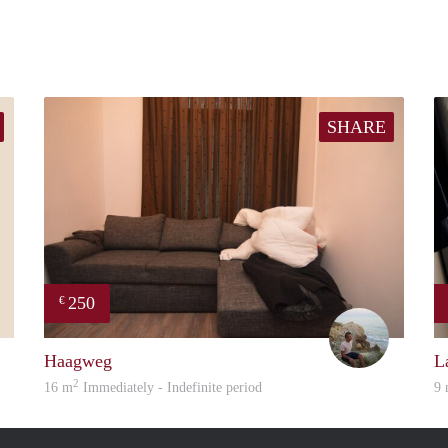
SHARE
250
€
Casper
Sander
Haagweg
L
2
16 m
Immediately - Indefinite period
9