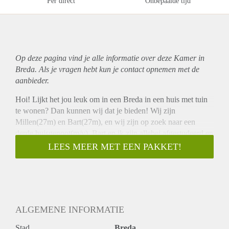
Per direct
Onbepaalde tijd
Op deze pagina vind je alle informatie over deze Kamer in
Breda. Als je vragen hebt kun je contact opnemen met de
aanbieder.
Hoi! Lijkt het jou leuk om in een Breda in een huis met tuin
te wonen? Dan kunnen wij dat je bieden! Wij zijn
Millen(27m) en Bart(27m), en wij zijn op zoek naar een
derde huisgenoot(m/v). Bart en ik zijn allebei afgestudeerd en
we zoeken iemand in dezelfde levensfase, een beetje rond
LEES MEER MET EEN PAKKET!
dezelfde leeftijd. We houden allebei van een feestje en
gezelligheid, eten en ontbijten vaak samen, en houden er ook
wel van om 's avonds thuis te blijven en een spelletje te
spelen of op de bank te chillen.
Het huis staat in Tuinzigt Breda. Het is een leuke en
ALGEMENE INFORMATIE
opkomende buurt, er is een klein winkelcentrum met een
jumbo op 60 m afstand, het is 7 min (2.1 km) fietsen naar de
Stad
Breda