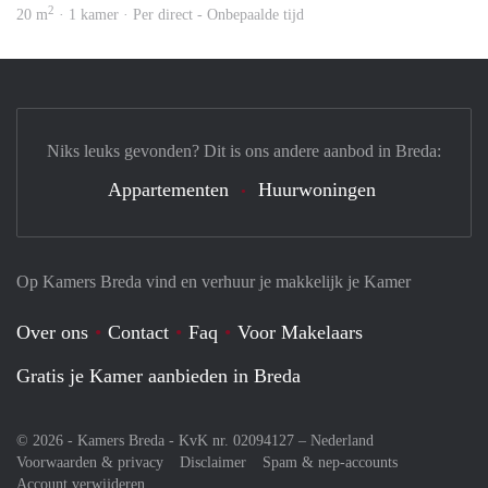
2
20 m
· 1 kamer · Per direct - Onbepaalde tijd
Niks leuks gevonden? Dit is ons andere aanbod in Breda:
Appartementen
Huurwoningen
Op Kamers Breda vind en verhuur je makkelijk je Kamer
Over ons
Contact
Faq
Voor Makelaars
Gratis je Kamer aanbieden in Breda
© 2026 - Kamers Breda - KvK nr. 02094127 –
Nederland
Voorwaarden & privacy
Disclaimer
Spam & nep-accounts
Account verwijderen