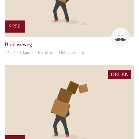
250
€
patri
Bredaseweg
2
12 m
· 1 kamer · Per direct - Onbepaalde tijd
DELEN