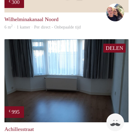
300
€
Casp
Wilhelminakanaal Noord
2
6 m
· 1 kamer · Per direct - Onbepaalde tijd
DELEN
995
€
Twa
Achillesstraat