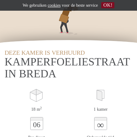
OK!
We gebruiken
cookies
voor de beste service
DEZE KAMER IS VERHUURD
KAMPERFOELIESTRAAT
IN BREDA
2
18 m
1 kamer
∞
06