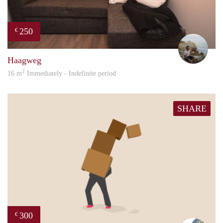
250
€
Sand
Haagweg
2
16 m
Immediately - Indefinite period
SHARE
300
€
Casp