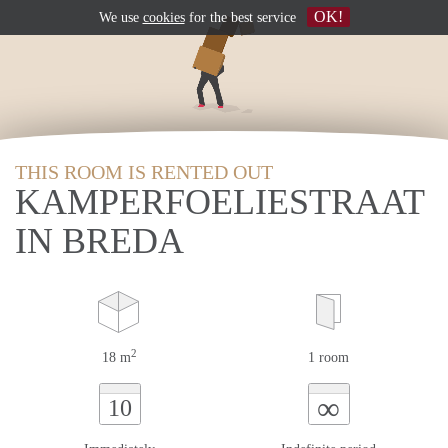
OK!
We use
cookies
for the best service
THIS ROOM IS RENTED OUT
KAMPERFOELIESTRAAT
IN BREDA
2
18 m
1 room
∞
10