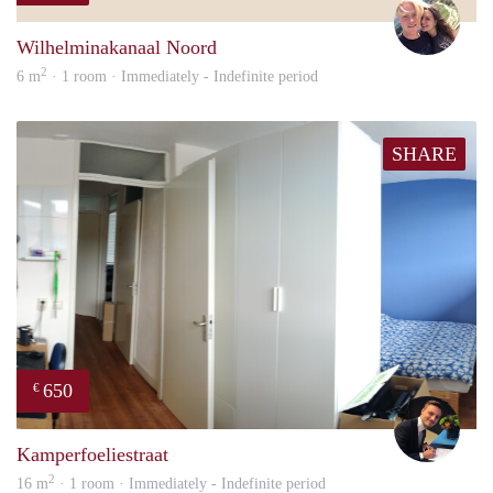
Wilhelminakanaal Noord
2
6 m
· 1 room · Immediately - Indefinite period
SHARE
650
€
Mill
Kamperfoeliestraat
2
16 m
· 1 room · Immediately - Indefinite period