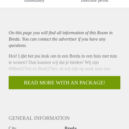
Immediately
Indefinite period
On this page you will find all information of this Room in
Breda. You can contact the advertiser if you have any
questions.
Hoi! Lijkt het jou leuk om in een Breda in een huis met tuin
te wonen? Dan kunnen wij dat je bieden! Wij zijn
Millen(27m) en Bart(27m), en wij zijn op zoek naar een
derde huisgenoot(m/v). Bart en ik zijn allebei afgestudeerd en
we zoeken iemand in dezelfde levensfase, een beetje rond
READ MORE WITH AN PACKAGE!
dezelfde leeftijd. We houden allebei van een feestje en
gezelligheid, eten en ontbijten vaak samen, en houden er ook
wel van om 's avonds thuis te blijven en een spelletje te
spelen of op de bank te chillen.
Het huis staat in Tuinzigt Breda. Het is een leuke en
GENERAL INFORMATION
opkomende buurt, er is een klein winkelcentrum met een
jumbo op 60 m afstand, het is 7 min (2.1 km) fietsen naar de
City
Breda