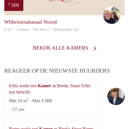
300
€
Casp
Wilhelminakanaal Noord
2
6 m
· 1 kamer · Per direct - Onbepaalde tijd
BEKIJK ALLE KAMERS
REAGEER OP DE NIEUWSTE HUURDERS
Felix zoekt een
Kamer
in Breda: Stuur Felix
Fe
een bericht!
2
Min 10 m
· Max € 800
·
125 jaar
Bente zoekt een
Kamer
in Breda: Stuur Bente