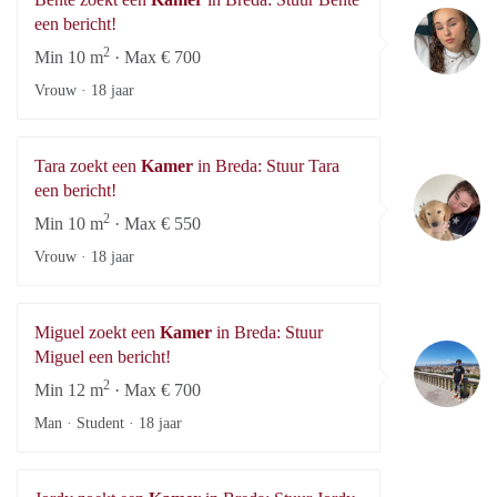
Be
een bericht!
2
Min 10 m
· Max € 700
Vrouw ·
18 jaar
Tara zoekt een
Kamer
in Breda: Stuur Tara
Ta
een bericht!
2
Min 10 m
· Max € 550
Vrouw ·
18 jaar
Miguel zoekt een
Kamer
in Breda: Stuur
Mi
Miguel een bericht!
2
Min 12 m
· Max € 700
Man · Student ·
18 jaar