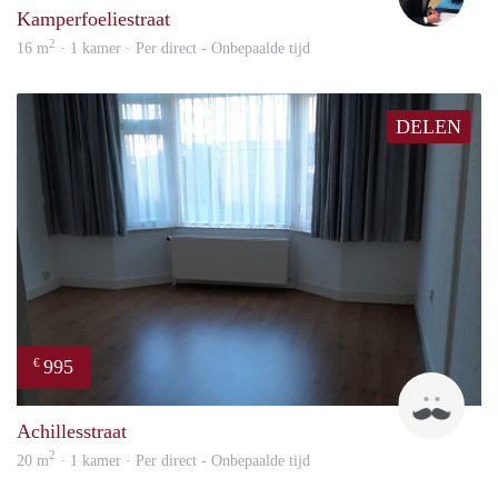
Kamperfoeliestraat
2
16 m
· 1 kamer · Per direct - Onbepaalde tijd
DELEN
995
€
Twa
Achillesstraat
2
20 m
· 1 kamer · Per direct - Onbepaalde tijd