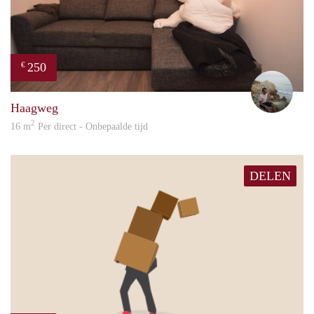
250
€
Sand
Haagweg
2
16 m
Per direct - Onbepaalde tijd
DELEN