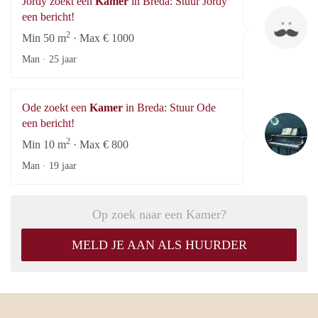
Jordy zoekt een
Kamer
in Breda: Stuur Jordy
Jo
een bericht!
2
Min 50 m
· Max € 1000
Man ·
25 jaar
Ode zoekt een
Kamer
in Breda: Stuur Ode
O
een bericht!
2
Min 10 m
· Max € 800
Man ·
19 jaar
Op zoek naar een Kamer?
MELD JE AAN ALS HUURDER