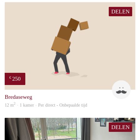
DELEN
250
€
patri
Bredaseweg
2
12 m
· 1 kamer · Per direct - Onbepaalde tijd
DELEN