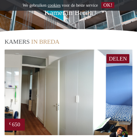
OK!
We gebruiken
cookies
voor de beste service
Kamer in Breda
KAMERS
IN BREDA
DELEN
650
€
Mill